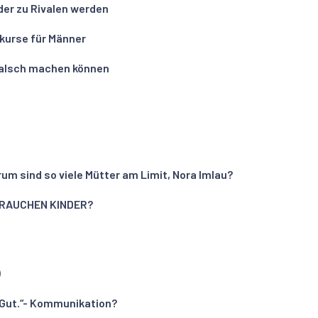
nder zu Rivalen werden
kurse für Männer
 falsch machen können
m sind so viele Mütter am Limit, Nora Imlau?
BRAUCHEN KINDER?
)
 „Gut.“- Kommunikation?