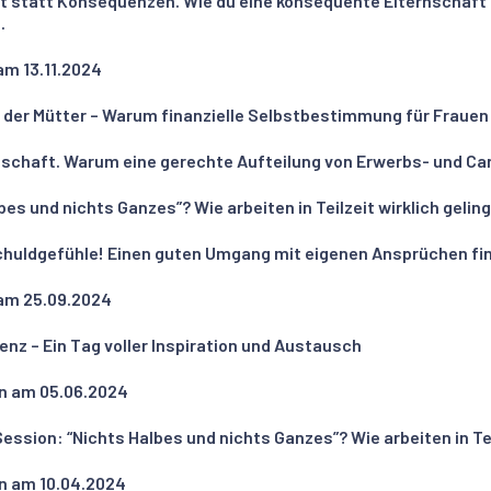
statt Konsequenzen. Wie du eine konsequente Elternschaft 
.
am 13.11.2024
er Mütter – Warum finanzielle Selbstbestimmung für Frauen m
schaft. Warum eine gerechte Aufteilung von Erwerbs- und Car
s und nichts Ganzes”? Wie arbeiten in Teilzeit wirklich gelin
huldgefühle! Einen guten Umgang mit eigenen Ansprüchen fi
 am 25.09.2024
z – Ein Tag voller Inspiration und Austausch
on am 05.06.2024
sion: “Nichts Halbes und nichts Ganzes”? Wie arbeiten in Teil
on am 10.04.2024