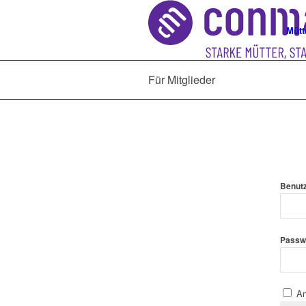
Mütt
Für Mitglieder
Benut
Passw
An